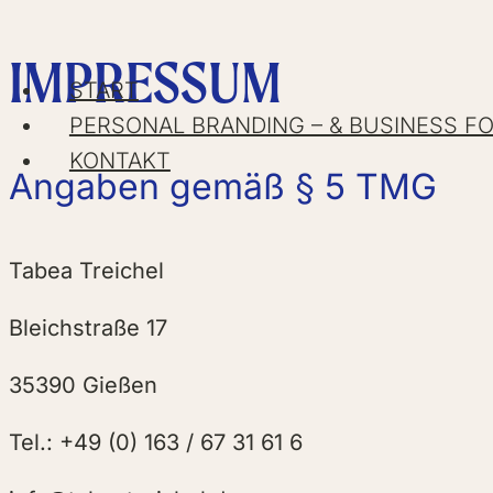
IMPRESSUM
Zum
START
Inhalt
PERSONAL BRANDING – & BUSINESS F
springen
KONTAKT
Angaben gemäß § 5 TMG
Tabea Treichel
Bleichstraße 17
35390 Gießen
Tel.: +49 (0) 163 / 67 31 61 6